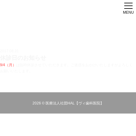
MENU
2017.08.31
休診日のお知らせ
9/4（月）
は臨時休診させていただきます。ご迷惑をおかけいたしますがよろしく
お願いいたします。
2026 © 医療法人社団HAL【ヴィ歯科医院】