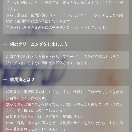
で、炎症が軽度なうちに処置でき、炎症のない歯ぐきを保つことにつなが
ります。
さらに虫歯菌・歯周病菌をコントロールするクリーニングをすることで継
続的に歯周病の発症を予防していきます。
予防歯科は患者さまのお口の中を整えるサポートをしています。
歯のクリーニングをしましょう
お口の中の汚れとなる歯石・歯垢（プラーク）・着色の除去はもちろん、
汚れがつきにくように歯面を滑沢化させていきます。
歯周病とは？
歯周病は生活習慣病です。知らないうちに進行し、症状が進むまでなかな
か自覚しにくい病気です。
放っておくと歯ぐきから膿がでたり、激しく痛んだり歯がグラグラになっ
たりして、最後には抜けてしまいます。
歯周病を治す決めては、早期発見・早期治療です。
出血・口臭・歯ぐきの痛みなど、歯周病のサインを見つけたら、すぐに歯
科を受診されることをおすすめします。