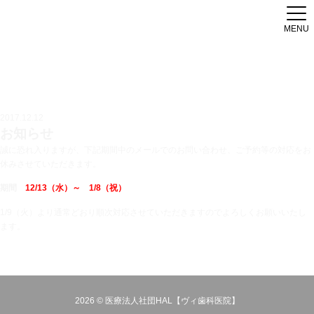
MENU
2017.12.12
お知らせ
誠に恐れ入りますが、下記期間中のメールでのお問い合わせ、ご予約等の対応をお
休みさせていただきます。
期間
12/13（水）～ 1/8（祝）
1/9（火）より通常どおり順次対応させていただきますのでよろしくお願いいたし
ます。
2026 © 医療法人社団HAL【ヴィ歯科医院】