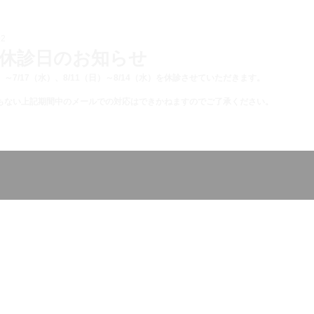
02
休診日のお知らせ
）～7/17（水）、
8/11（日）～8/14（水）を休診させていただきます。
もない上記期間中のメールでの対応はできかねますのでご了承ください。